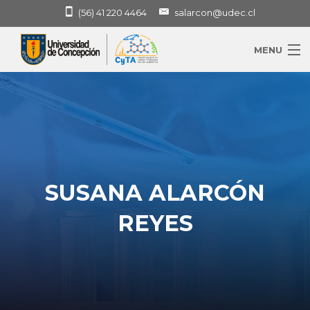
(56) 41 220 4464
salarcon@udec.cl
MENU
Inicio
Nosotros
Servicios
SUSANA ALARCÓN
Investigación
REYES
Infraestructura Y Equipamiento
Docencia