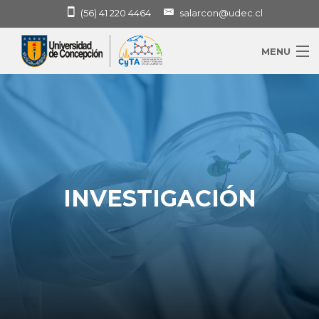
(56) 41 220 4464
salarcon@udec.cl
MENU
Inicio
Nosotros
Servicios
INVESTIGACIÓN
Investigación
Infraestructura Y Equipamiento
Docencia